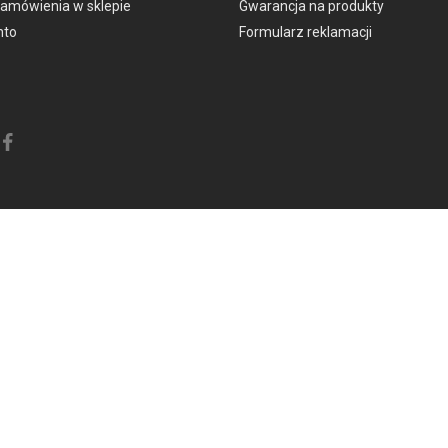
zamówienia w sklepie
Gwarancja na produkty
nto
Formularz reklamacji