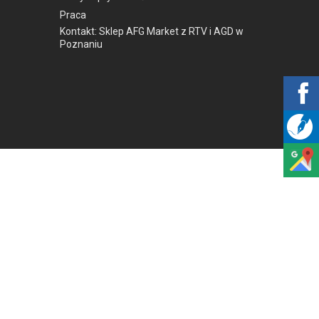
Praca
Kontakt: Sklep AFG Market z RTV i AGD w
Poznaniu