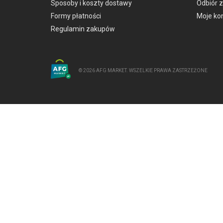
Sposoby i koszty dostawy
Odbiór 
Formy płatności
Moje ko
Regulamin zakupów
© 2026 AFG MARKET. WSZELKIE PRAWA ZASTRZEŻONE