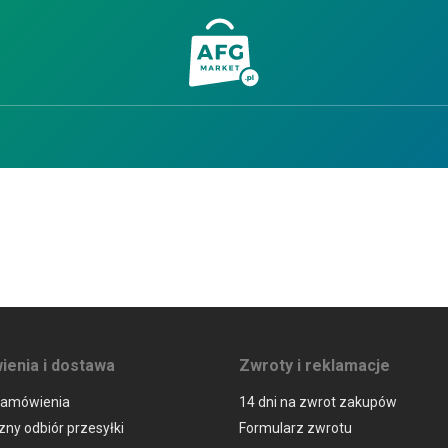
enia i dostawa
Zwroty i reklamacje
zamówienia
14 dni na zwrot zakupów
ny odbiór przesyłki
Formularz zwrotu