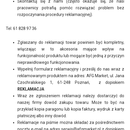
Skontaktuj się z nami (często okazuje się, że nasi
pracownicy potrafią pomóc rozwiązać problem bez
rozpoczynania procedury reklamacyjnej).
Tel. 61 828 97 36
Zgłaszany do reklamacji towar powinien być kompletny,
włączając w to akcesoria mające wpływ na
funkcjonalność produktu lub mogące być jedną z przyczyn
nieprawidłowego funkcjonowania.
Wypełnij formularz reklamacyjny i prześlij do nas wraz z
reklamowanym produktem na adres: AFG Market, ul. Jana
Czochralskiego 1, 61-248 Poznań, z dopiskiem
REKLAMACJA
Wraz ze zgłoszeniem reklamacji należy dostarczyć do
naszej firmy dowód zakupu towaru. Może to być na
przykład kopia paragonu lub kopia faktury, wydruk z karty
płatniczej albo inny dowód.
Reklamacje na piśmie można składać za pośrednictwem
poczty e-mail na adres serwis@afgmarket.pl z dopiskiem