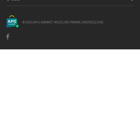
© 2026 AFG MARKET. WSZELKIE PRAWA ZASTRZEŻONE