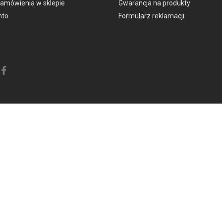
zamówienia w sklepie
Gwarancja na produkty
nto
Formularz reklamacji