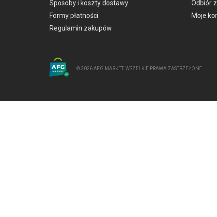
Sposoby i koszty dostawy
Odbiór 
Formy płatności
Moje ko
Regulamin zakupów
© 2026 AFG MARKET. WSZELKIE PRAWA ZASTRZEŻONE