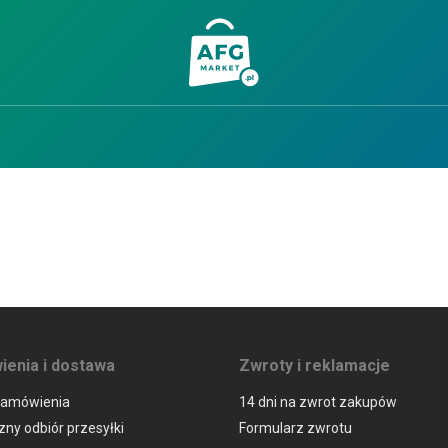
enia i dostawa
Zwroty i reklamacje
zamówienia
14 dni na zwrot zakupów
ny odbiór przesyłki
Formularz zwrotu