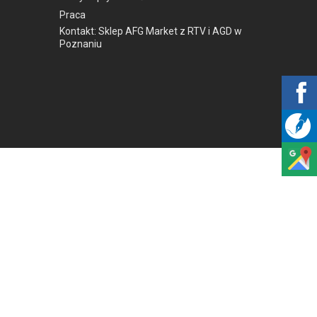
Praca
Kontakt: Sklep AFG Market z RTV i AGD w
Poznaniu