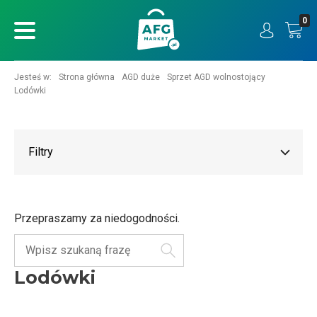
0
ukaj
Jesteś w:
Strona główna
AGD duże
Sprzet AGD wolnostojący
Lodówki
Filtry
Przepraszamy za niedogodności.
Szukaj
Lodówki