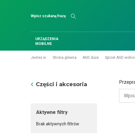
Szukaj
URZĄDZENIA
MOBILNE
Jesteś w:
Strona główna
AGD duże
Sprzet AGD wolno
Przepr
Części i akcesoria
Aktywne filtry
Brak aktywnych filtrów