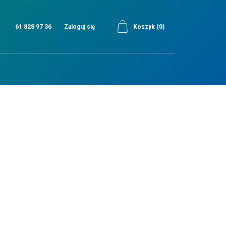
61 828 97 36
Zaloguj się
Koszyk
(0)