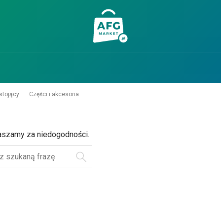
stojący
Części i akcesoria
aszamy za niedogodności.
Szukaj