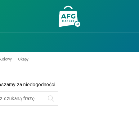
abudowy
Okapy
aszamy za niedogodności.
Szukaj