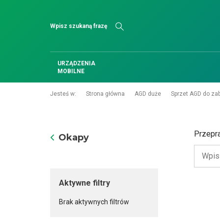
Szukaj
URZĄDZENIA
MOBILNE
Jesteś w:
Strona główna
AGD duże
Sprzet AGD do z
Przepr
Okapy
Aktywne filtry
Brak aktywnych filtrów