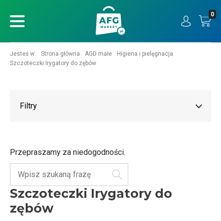
0
ukaj
Jesteś w:
Strona główna
AGD małe
Higiena i pielęgnacja
Szczoteczki Irygatory do zębów
Filtry
Przepraszamy za niedogodności.
Szukaj
Szczoteczki Irygatory do
zębów