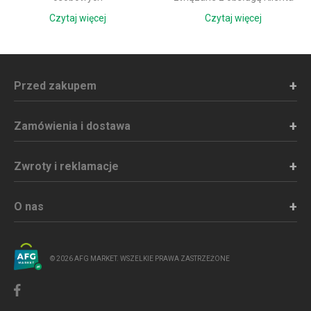
Czytaj więcej
Czytaj więcej
Przed zakupem
Zamówienia i dostawa
Zwroty i reklamacje
O nas
© 2026 AFG MARKET. WSZELKIE PRAWA ZASTRZEŻONE