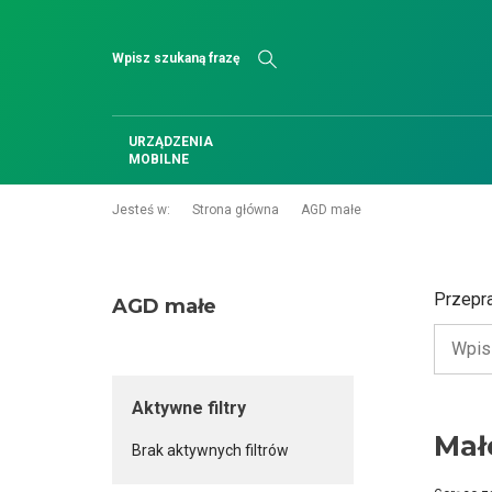
Szukaj
URZĄDZENIA
MOBILNE
Jesteś w:
Strona główna
AGD małe
Przepr
AGD małe
Aktywne filtry
Mał
Brak aktywnych filtrów