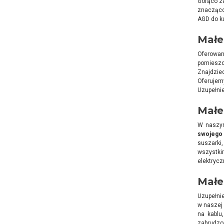
Gorąco z
znacząco
AGD do ku
Małe
Oferowa
pomiesz
Znajdzie
Oferujemy
Uzupełnie
Małe
W naszym
swojego 
suszarki
wszystki
elektrycz
Małe
Uzupełni
w naszej
na kablu
zabrudzo