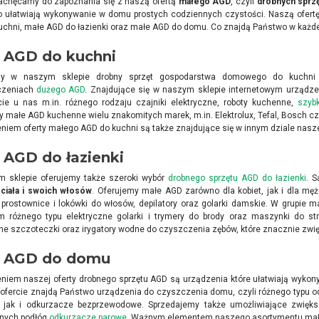
achęcamy do zapoznania się z naszą ofertą
małego AGD
, czyli
drobnych spr
 ułatwiają wykonywanie w domu prostych codziennych czystości. Naszą ofertę 
chni, małe AGD do łazienki oraz małe AGD do domu. Co znajdą Państwo w każde
 AGD do kuchni
ny w naszym sklepie drobny sprzęt gospodarstwa domowego do kuchni 
czeniach
dużego AGD
. Znajdujące się w naszym sklepie internetowym urządze
cie u nas m.in. różnego rodzaju czajniki elektryczne, roboty kuchenne,
szyb
 małe AGD kuchenne wielu znakomitych marek, m.in. Elektrolux, Tefal, Bosch czy
niem oferty małego AGD do kuchni są także znajdujące się w innym dziale nas
 AGD do łazienki
 sklepie oferujemy także szeroki wybór
drobnego sprzętu AGD do łazienki
. 
ciała i swoich włosów
. Oferujemy małe AGD zarówno dla kobiet, jak i dla męż
, prostownice i lokówki do włosów, depilatory oraz golarki damskie. W grupi
m różnego typu elektryczne golarki i trymery do brody oraz maszynki do s
ne szczoteczki oraz irygatory wodne do czyszczenia zębów, które znacznie zwię
 AGD do domu
eniem naszej oferty drobnego sprzętu AGD są urządzenia które ułatwiają wyk
 ofercie znajdą Państwo urządzenia do czyszczenia domu, czyli różnego typu o
, jak i odkurzacze bezprzewodowe. Sprzedajemy także umożliwiające zwięk
nych podłóg
odkurzacze parowe
. Ważnym elementem naszego asortymentu małeg