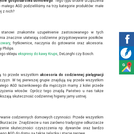
zętów gospodarstwa domowego
. Tego typu drobne urządzenia
małego AGD podzieliliśmy na trzy kategorie produktów: małe
j z nich?
stanowi znakomite uzupełnienie zastosowanego w tych
nia znacznie ułatwiają codzienne przygotowywanie posiłków.
kowary
, frytkownice, naczynia do gotowanie oraz akcesoria.
 Philips.
zego sklepu
ekspresy do kawy Krups
, DeLonghi czy Bosch.
Są to przede wszystkim
akcesoria do codziennej pielęgnacji
czyzn. W tej pierwszej grupie znajdują się przede wszystkim
e małego AGD łazienkowego dla mężczyzn mamy z kolei przede
trzyżenia włosów. Oprócz tego znajdą Państwo u nas także
kszają skuteczność codziennej higieny jamy ustnej.
onywanie codziennych domowych czynności. Przede wszystkim
dkurzacze. Znajdziecie u nas zarówno tradycyjne odkurzacze
szenie skuteczności czyszczenia np. dywanów oraz bardzo
o AGD do domu są także żelazka i stacje parowe.