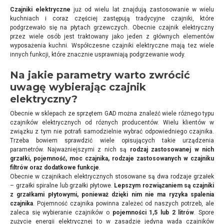
Czajniki elektryczne
już od wielu lat znajdują zastosowanie w wielu
kuchniach i coraz częściej zastępują tradycyjne czajniki, które
podgrzewało się na płytach grzewczych. Obecnie czajnik elektryczny
przez wiele osób jest traktowany jako jeden z głównych elementów
wyposażenia kuchni. Współczesne czajniki elektryczne mają tez wiele
innych funkcji, które znacznie usprawniają podgrzewanie wody.
Na jakie parametry warto zwrócić
uwagę wybierając czajnik
elektryczny?
Obecnie w sklepach ze sprzętem GAD można znaleźć wiele różnego typu
czajników elektrycznych od różnych producentów. Wielu klientów w
związku z tym nie potrafi samodzielnie wybrać odpowiedniego czajnika.
Trzeba bowiem sprawdzić wiele opisujących takie urządzenia
parametrów. Najważniejszymi z nich są
rodzaj zastosowanej w nich
grzałki, pojemność, moc czajnika, rodzaje zastosowanych w czajniku
filtrów oraz dodatkowe funkcje
.
Obecnie w czajnikach elektrycznych stosowane są dwa rodzaje grzałek
– grzałki spiralne lub grzałki płytowe.
Lepszym rozwiązaniem są czajniki
z grzałkami płytowymi, ponieważ dzięki nim nie ma ryzyka spalenia
czajnika
. Pojemność czajnika powinna zależeć od naszych potrzeb, ale
zaleca się wybieranie czajników o
pojemności 1,5 lub 2 litrów
. Spore
zużycie energii elektrycznej to w zasadzie jedyna wada czajników