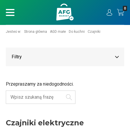
0
ukaj
Jesteś w:
Strona główna
AGD małe
Do kuchni
Czajniki
Filtry
Przepraszamy za niedogodności.
Szukaj
Czajniki elektryczne