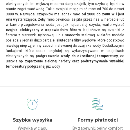
elektrycznych. Im większą moc ma dany czajnik, tym szybciej będzie w
stanie zagotować wodę. Takie czajniki mogą mieć moc od 700 do nawet
3000 W. Najwięcej czajników ma jednak
moc od 2000 do 2400 W i jest
ona wystarczająca
. Żeby mieć pewność, że pita przez nas w herbacie lub
w kawie przegotowana woda jest jak najbardziej czysta, warto wybrać
czajnik elektryczny z odpowiednim filtrem
. Najtańsze są czajniki z
filtrami z siateczki nylonowej lub z siateczki stalowej. Niektóre modele
posiadają jednak dużo bardziej skuteczne filtry węglowe, które dodatkowo
niwelują nieprzyjemny zapach nalewanej do czajnika wody. Dodatkowymi
funkcjami, które coraz częściej są wykorzystywane w czajnikach
elektrycznych są
podgrzewanie wody do określonej temperatury
, co
ułatwia np. zaparzenie zielonej herbaty oraz
podtrzymywanie wysokiej
temperatury
podgrzanej już wody.
Dlaczego my?
Szybka wysyłka
Formy płatności
Wysyłka w ciągu
By zapewnić pełny komfort