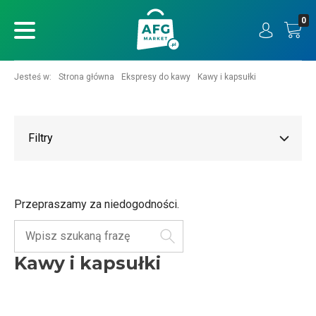
0
ukaj
Jesteś w:
Strona główna
Ekspresy do kawy
Kawy i kapsułki
Filtry
Przepraszamy za niedogodności.
Szukaj
Kawy i kapsułki