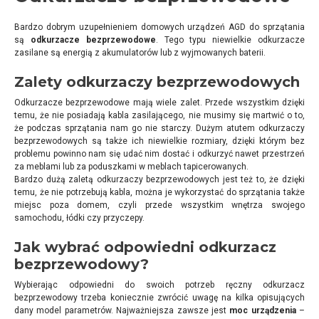
Bardzo dobrym uzupełnieniem domowych urządzeń AGD do sprzątania
są
odkurzacze bezprzewodowe
. Tego typu niewielkie odkurzacze
zasilane są energią z akumulatorów lub z wyjmowanych baterii.
Zalety odkurzaczy bezprzewodowych
Odkurzacze bezprzewodowe mają wiele zalet. Przede wszystkim dzięki
temu, że nie posiadają kabla zasilającego, nie musimy się martwić o to,
że podczas sprzątania nam go nie starczy. Dużym atutem odkurzaczy
bezprzewodowych są także ich niewielkie rozmiary, dzięki którym bez
problemu powinno nam się udać nim dostać i odkurzyć nawet przestrzeń
za meblami lub za poduszkami w meblach tapicerowanych.
Bardzo dużą zaletą odkurzaczy bezprzewodowych jest też to, że dzięki
temu, że nie potrzebują kabla, można je wykorzystać do sprzątania także
miejsc poza domem, czyli przede wszystkim wnętrza swojego
samochodu, łódki czy przyczepy.
Jak wybrać odpowiedni odkurzacz
bezprzewodowy?
Wybierając odpowiedni do swoich potrzeb ręczny odkurzacz
bezprzewodowy trzeba koniecznie zwrócić uwagę na kilka opisujących
dany model parametrów. Najważniejsza zawsze jest
moc urządzenia
–